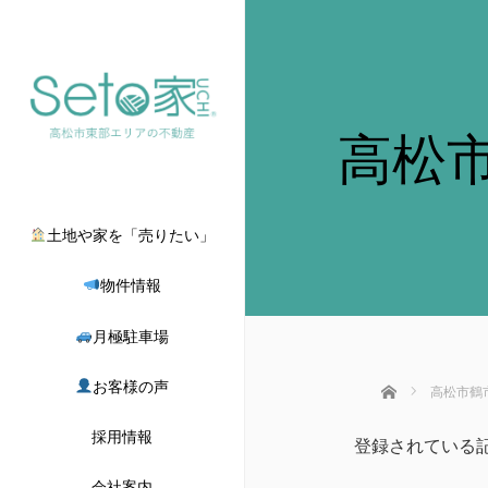
高松
土地や家を「売りたい」
物件情報
月極駐車場
お客様の声
ホーム
高松市鶴
採用情報
登録されている
会社案内