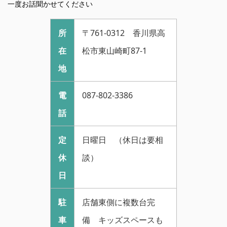
一度お話聞かせてください
所
〒761-0312 香川県高
在
松市東山崎町87-1
地
電
087-802-3386
話
定
日曜日 （休日は要相
休
談）
日
駐
店舗東側に複数台完
車
備 キッズスペースも