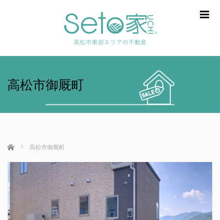
m
高松市御厩町
ホーム
高松市御厩町