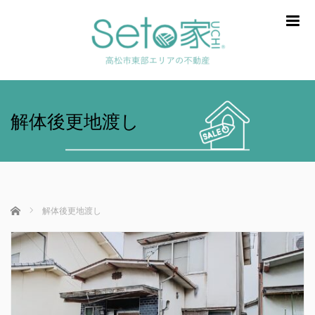
m
解体後更地渡し
ホーム
解体後更地渡し