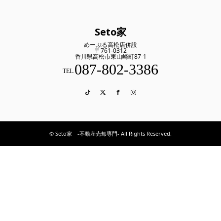
Seto家
めーぷる高松店併設
〒761-0312
香川県高松市東山崎町87-1
087-802-3386
TEL.
TikTok
Twitter
Facebook
Instagram
© Seto家 -不動産売却専門- All Rights Reserved.