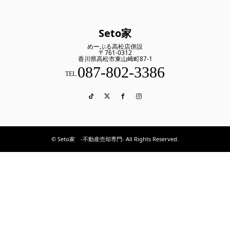
Seto家
めーぷる高松店併設
〒761-0312
香川県高松市東山崎町87-1
087-802-3386
TEL.
TikTok
Twitter
Facebook
Instagram
© Seto家 -不動産売却専門- All Rights Reserved.