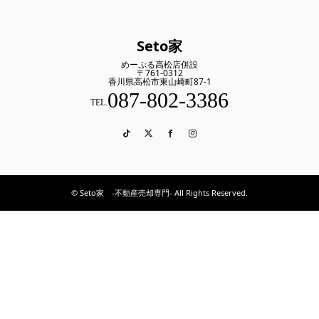
Seto家
めーぷる高松店併設
〒761-0312
香川県高松市東山崎町87-1
087-802-3386
TEL.
TikTok
Twitter
Facebook
Instagram
© Seto家 -不動産売却専門- All Rights Reserved.