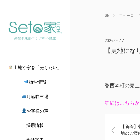
ホーム
ニュース
2026.02.17
【更地になり
土地や家を「売りたい」
物件情報
香西本町の売土
月極駐車場
詳細はこちらか
お客様の声
採用情報
【新着】
地のご案
会社案内