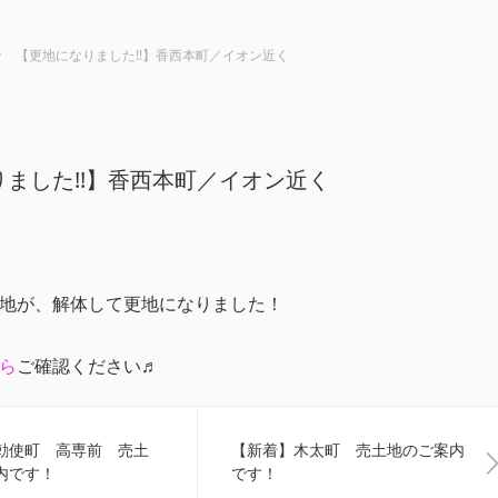
【更地になりました!!】香西本町／イオン近く
ました!!】香西本町／イオン近く
地が、解体して更地になりました！
ら
ご確認ください♬
勅使町 高専前 売土
【新着】木太町 売土地のご案内
内です！
です！