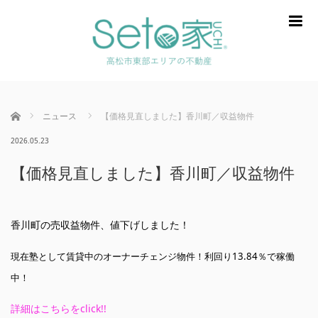
m
ホーム
ニュース
【価格見直しました】香川町／収益物件
2026.05.23
【価格見直しました】香川町／収益物件
香川町の売収益物件、値下げしました！
現在塾として賃貸中のオーナーチェンジ物件！利回り13.84％で稼働
中！
詳細はこちらをclick!!