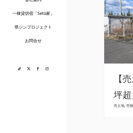
一棟貸切宿「Seto家」
県ジンプロジェクト
お問合せ
TikTok
Twitter
Facebook
Instagram
【売
坪超
売土地
,
売