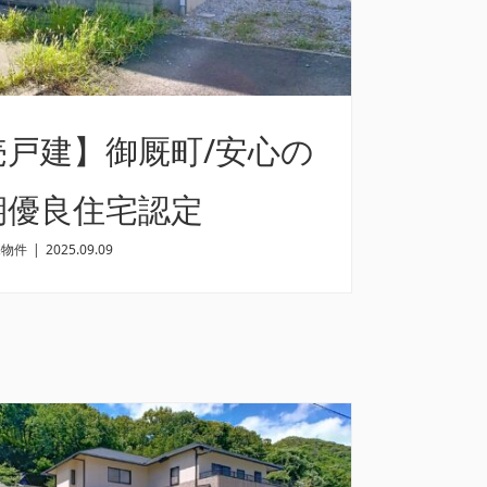
売戸建】御厩町/安心の
期優良住宅認定
売物件
|
2025.09.09