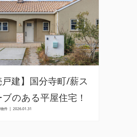
売戸建】国分寺町/薪ス
ーブのある平屋住宅！
売物件
|
2026.01.31