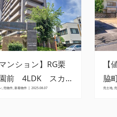
マンション】RG栗
【
園前 4LDK スカ
脇
ン
,
売物件
,
新着物件
|
2025.08.07
売土地
,
ルコニー付き