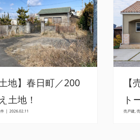
土地】春日町／200
【
え土地！
ト
物件
|
2026.02.11
売戸建
,