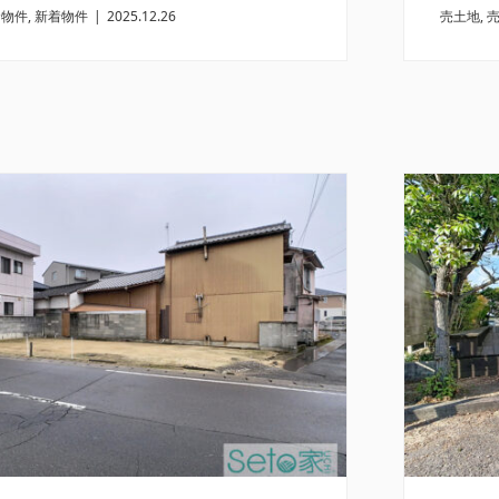
資物件
,
新着物件
|
2025.12.26
売土地
,
舗・事務所
畑