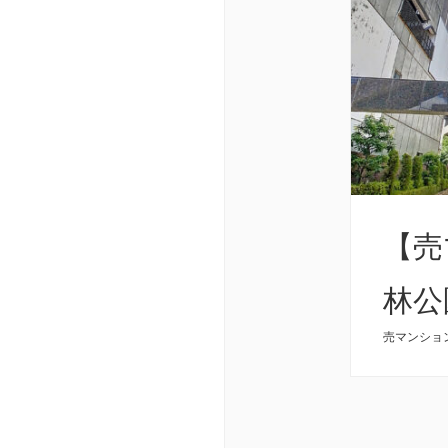
【売
林公
売マンショ
イバ