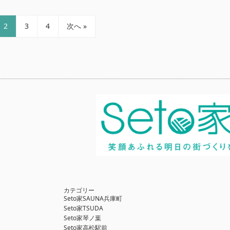
2
3
4
次へ »
カテゴリー
Seto家SAUNA兵庫町
Seto家TSUDA
Seto家琴ノ葉
Seto家高松駅前