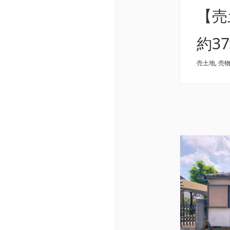
【
約3
売土地
,
売