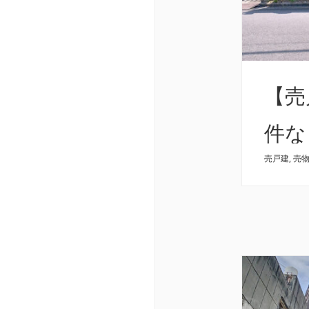
【売
件な
売戸建
,
売