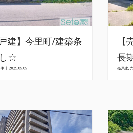
戸建】今里町/建築条
【
し☆
長
物件
|
2025.09.09
売戸建
,