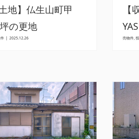
売土地】仏生山町甲
【収
7坪の更地
YA
物件
|
2025.12.26
売物件
,