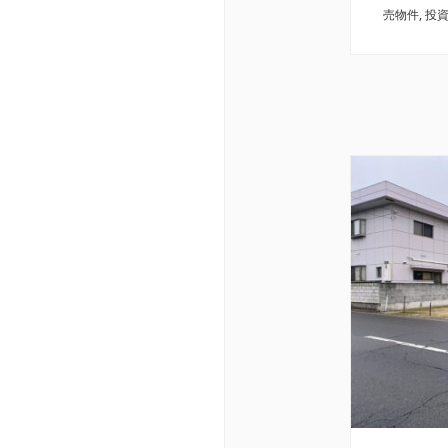
売物件
,
投
売店