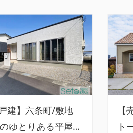
戸建】六条町/敷地
【
坪のゆとりある平屋住
ト