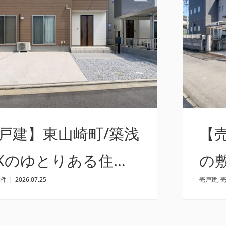
戸建】東山崎町/築浅
【売
DKのゆとりある住ま
の
物件
|
2026.07.25
売戸建
,
5L