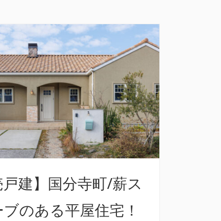
売戸建】国分寺町/薪ス
ーブのある平屋住宅！