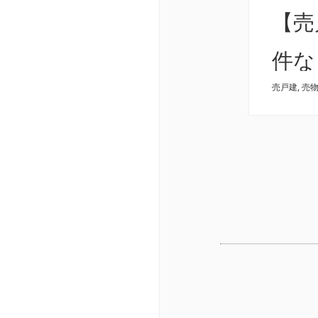
【売
件な
売戸建
,
売