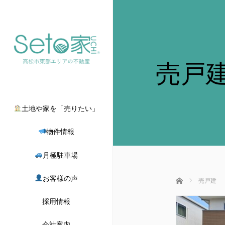
売戸
土地や家を「売りたい」
物件情報
月極駐車場
お客様の声
ホーム
売戸建
採用情報
会社案内