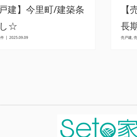
戸建】今里町/建築条
【
し☆
長
物件
|
2025.09.09
売戸建
,