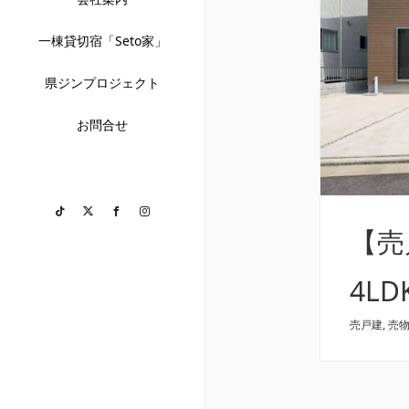
一棟貸切宿「Seto家」
県ジンプロジェクト
お問合せ
TikTok
Twitter
Facebook
Instagram
【売
4L
売戸建
,
売
い