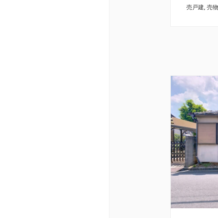
売戸建
,
売
宅！