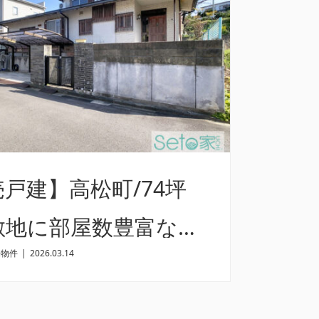
戸建】高松町/74坪
敷地に部屋数豊富な
売物件
|
2026.03.14
DK！