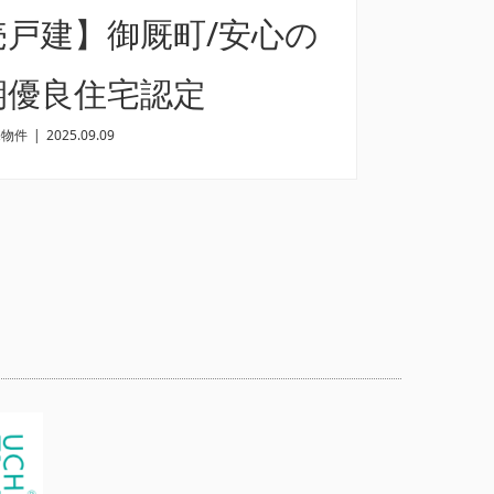
売戸建】御厩町/安心の
期優良住宅認定
売物件
|
2025.09.09