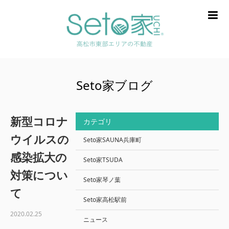
m
Seto家ブログ
新型コロナ
カテゴリ
ウイルスの
Seto家SAUNA兵庫町
感染拡大の
Seto家TSUDA
対策につい
Seto家琴ノ葉
て
Seto家高松駅前
2020.02.25
ニュース