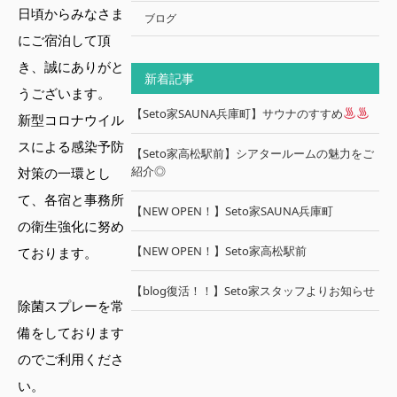
日頃からみなさま
ブログ
にご宿泊して頂
き、誠にありがと
新着記事
うございます。
【Seto家SAUNA兵庫町】サウナのすすめ
新型コロナウイル
スによる感染予防
【Seto家高松駅前】シアタールームの魅力をご
紹介◎
対策の一環とし
て、各宿と事務所
【NEW OPEN！】Seto家SAUNA兵庫町
の衛生強化に努め
【NEW OPEN！】Seto家高松駅前
ております。
【blog復活！！】Seto家スタッフよりお知らせ
除菌スプレーを常
備をしております
のでご利用くださ
い。