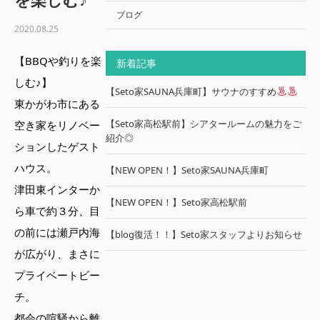
ブログ
2020.08.25
【BBQや釣りを楽
新着記事
しむ♪】
【Seto家SAUNA兵庫町】サウナのすすめ
東かがわ市にある
【Seto家高松駅前】シアタールームの魅力をご
空き家をリノベー
紹介◎
ションしたゲスト
ハウス。
【NEW OPEN！】Seto家SAUNA兵庫町
津田東インターか
【NEW OPEN！】Seto家高松駅前
ら車で約３分、目
の前には瀬戸内海
【blog復活！！】Seto家スタッフよりお知らせ
が広がり、まさに
プライベートビー
チ。
都会の喧騒から離