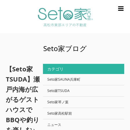
m
Seto家ブログ
【Seto家
カテゴリ
TSUDA】瀬
Seto家SAUNA兵庫町
戸内海が広
Seto家TSUDA
がるゲスト
Seto家琴ノ葉
ハウスで
Seto家高松駅前
BBQや釣り
ニュース
を楽しむ♪