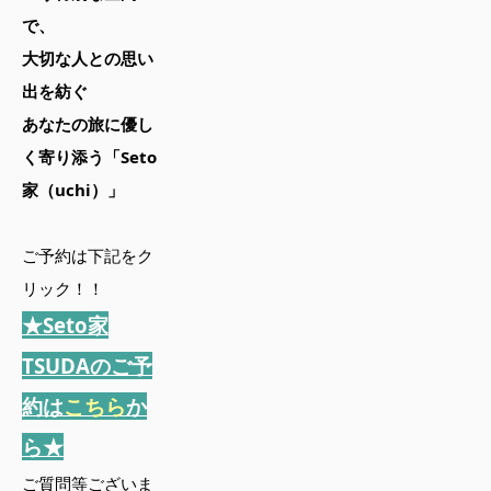
で、
大切な人との思い
出を紡ぐ
あなたの旅に優し
く寄り添う「Seto
家（uchi）」
ご予約は下記をク
リック！！
★Seto家
TSUDAのご予
約は
こちら
か
ら★
ご質問等ございま