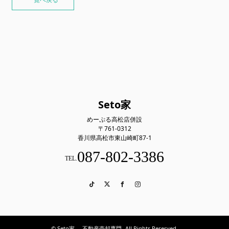
Seto家
めーぷる高松店併設
〒761-0312
香川県高松市東山崎町87-1
087-802-3386
TEL.
TikTok
Twitter
Facebook
Instagram
© Seto家 -不動産売却専門- All Rights Reserved.