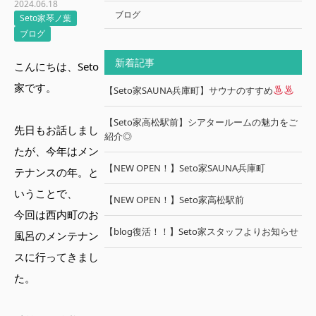
2024.06.18
ブログ
Seto家琴ノ葉
ブログ
新着記事
こんにちは、Seto
家です。
【Seto家SAUNA兵庫町】サウナのすすめ
【Seto家高松駅前】シアタールームの魅力をご
先日もお話しまし
紹介◎
たが、今年はメン
【NEW OPEN！】Seto家SAUNA兵庫町
テナンスの年。と
いうことで、
【NEW OPEN！】Seto家高松駅前
今回は西内町のお
【blog復活！！】Seto家スタッフよりお知らせ
風呂のメンテナン
スに行ってきまし
た。