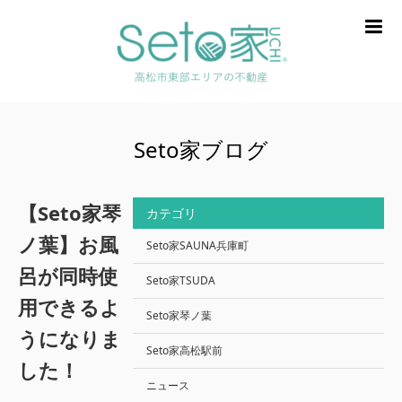
m
Seto家ブログ
【Seto家琴
カテゴリ
ノ葉】お風
Seto家SAUNA兵庫町
呂が同時使
Seto家TSUDA
用できるよ
Seto家琴ノ葉
うになりま
Seto家高松駅前
した！
ニュース