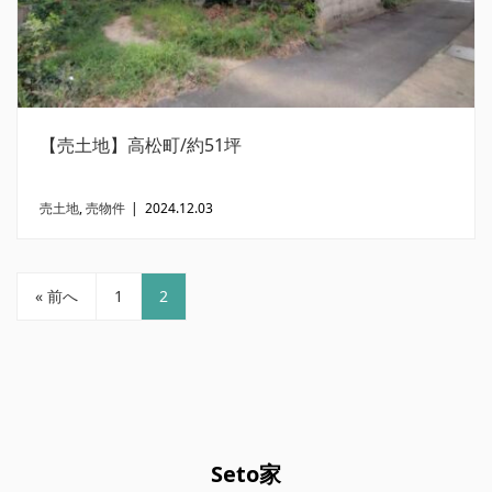
【売土地】高松町/約51坪
売土地
,
売物件
|
2024.12.03
« 前へ
1
2
Seto家