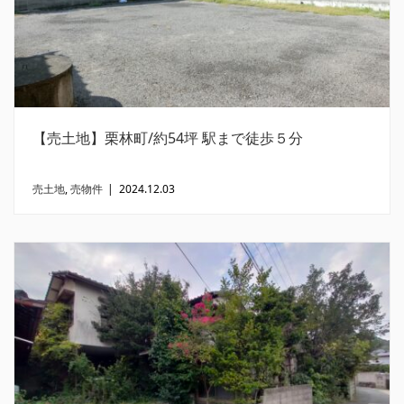
【売土地】栗林町/約54坪 駅まで徒歩５分
売土地
,
売物件
|
2024.12.03