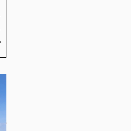
ま
し
で