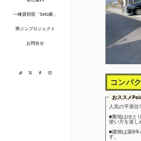
一棟貸切宿「Seto家」
県ジンプロジェクト
お問合せ
TikTok
Twitter
Facebook
Instagram
コンパク
おススメPoi
人気の平屋住
■敷地はゆと
使い方を楽し
■建物は築8
す。