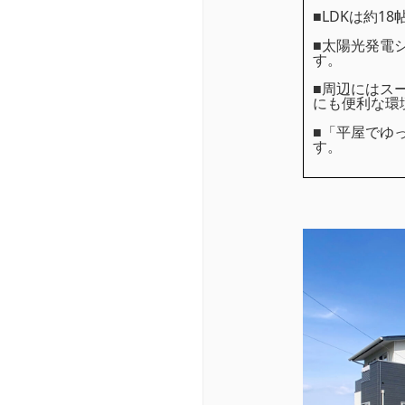
■LDKは約
■太陽光発電
す。
■周辺にはス
にも便利な環
■「平屋でゆ
す。