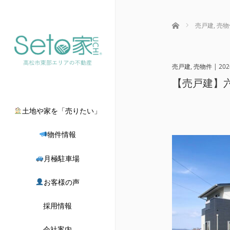
ホーム
売戸建
,
売物
売戸建
,
売物件
|
202
【売戸建】六
土地や家を「売りたい」
物件情報
月極駐車場
お客様の声
採用情報
会社案内