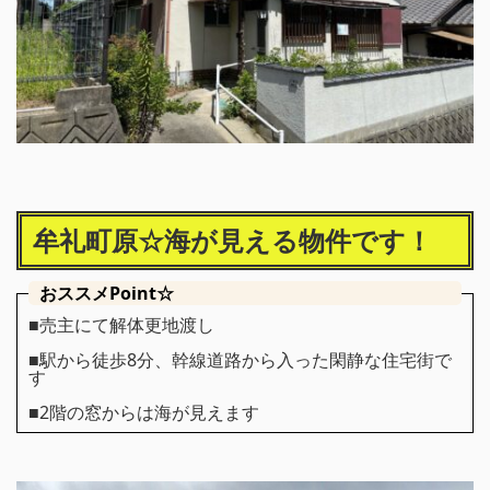
牟礼町原☆海が見える物件です！
おススメPoint☆
■売主にて解体更地渡し
■駅から徒歩8分、幹線道路から入った閑静な住宅街で
す
■2階の窓からは海が見えます