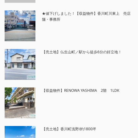
★値下げしました！【収益物件】香川町川東上 売店
舗・事務所
【売土地】仏生山町／駅から徒歩6分の好立地！
【収益物件】RENOWA YASHIMA 2階 1LDK
【売土地】香川町浅野/約1800坪