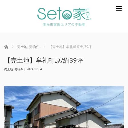
m
ホーム
売土地
,
売物件
【売土地】牟礼町原/約39坪
【売土地】牟礼町原/約39坪
売土地
,
売物件
|
2024.12.04