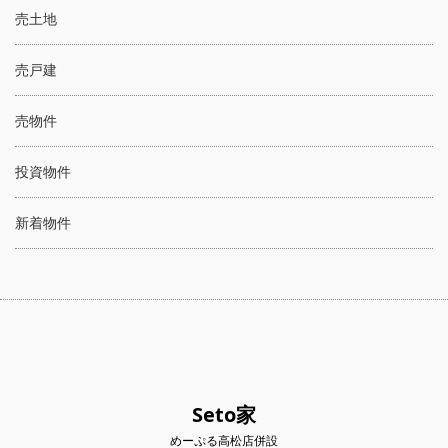
売土地
売戸建
売物件
投資物件
新着物件
Seto家
めーぷる高松店併設