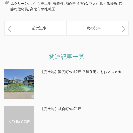
原クリーンハイツ
,
売土地
,
売物件
,
海が見える家
,
花火が見える場所
,
閑
静な住宅街
,
高松市牟礼町原
前の記事
次の記事
関連記事一覧
【売土地】観光町/約60坪 平屋住宅にもおススメ★
【売土地】成合町/約71坪