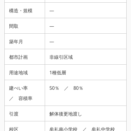
構造・規模
—
間取
—
築年月
—
都市計画
非線引区域
用途地域
1種低層
建ぺい率
50％ ／ 80％
／ 容積率
引渡
解体後更地渡し
校区
牟礼南小学校 ／ 牟礼中学校