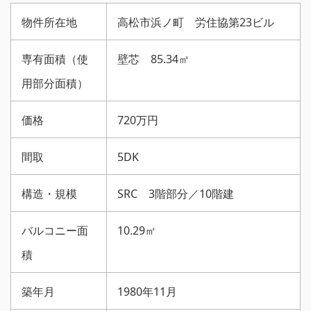
物件所在地
高松市浜ノ町 労住協第23ビル
専有面積（使
壁芯 85.34㎡
用部分面積）
価格
720万円
間取
5DK
構造・規模
SRC 3階部分／10階建
バルコニー面
10.29㎡
積
築年月
1980年11月