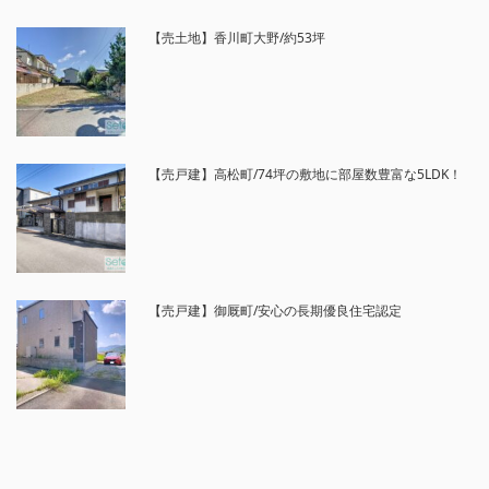
【売土地】香川町大野/約53坪
【売戸建】高松町/74坪の敷地に部屋数豊富な5LDK！
【売戸建】御厩町/安心の長期優良住宅認定