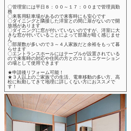
〇管理室には平日８：００～１７：００まで管理員勤
務
〇来客用駐車場があるので来客時にも安心です
〇ダイニングと隣接した洋室との間に扉がないので開
放感があります
〇ダイニングに窓が付いていないのですが、洋室に大
きな窓が付いていることによって部屋が暗く感じませ
ん
〇部屋数が多いので３～４人家族だと余裕をもって暮
らせます
〇エントランスホールにはテーブルが設置されている
ので来客時の対応や住民の方とのコミュニケーション
の場として使用できます
★申請後リフォーム可能！
★３人以上のご家族での生活、電車移動の多い方、高
松に転勤してきて地理に詳しくない方におススメで
す！