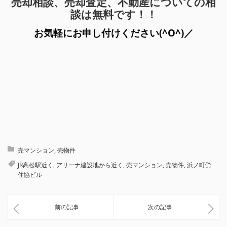
売却相談、売却査定、不動産についての相
談は無料です！！
お気軽にお申し付けください(^O^)／
売マンション
,
売物件
JR高松駅近く
,
アリーナ建設地から近く
,
売マンション
,
売物件
,
浜ノ町労
住協ビル
前の記事
次の記事